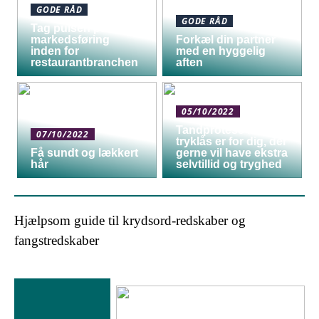
GODE RÅD
GODE RÅD
Tag pulsen på digital
markedsføring
Forkæl din partner
inden for
med en hyggelig
restaurantbranchen
aften
05/10/2022
Tandprotese med
07/10/2022
tryklås er for dig, der
Få sundt og lækkert
gerne vil have ekstra
hår
selvtillid og tryghed
Hjælpsom guide til krydsord-redskaber og
fangstredskaber