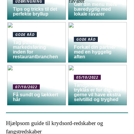
UDBRINGNING
Gør din menu mere
Tips og tricks til det
bæredygtig med
perfekte bryllup
lokale råvarer
GODE RÅD
GODE RÅD
Tag pulsen på digital
markedsføring
Forkæl din partner
inden for
med en hyggelig
restaurantbranchen
aften
05/10/2022
Tandprotese med
07/10/2022
tryklås er for dig, der
Få sundt og lækkert
gerne vil have ekstra
hår
selvtillid og tryghed
Hjælpsom guide til krydsord-redskaber og
fangstredskaber