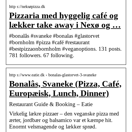
http s://neksøpizza.dk
Pizzaria med hyggelig café og
lækker take away i Nexø og …
#bonalâs #svaneke #bonalas #glastorvet
#bornholm #pizza #café #restaurant
#bestpizzaonbornholm #veganoptions. 131 posts.
781 followers. 67 following.
http s://www.eatie.dk › bonalas-glastorvet-3-svaneke
Bonalâs, Svaneke (Pizza, Café,
Europæisk, Lunch, Dinner)
Restaurant Guide & Booking – Eatie
Virkelig lækre pizzaer – den veganske pizza med
ærter, jordbær og balsamico var et kæmpe hit.
Enormt velsmagende og lækker sprød.