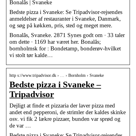
Bonalâs | Svaneke
Bedste pizza i Svaneke: Se Tripadvisor-rejsendes
anmeldelser af restauranter i Svaneke, Danmark,
og søg på køkken, pris, sted og meget mere.
Bonalâs, Svaneke. 2871 Synes godt om · 33 taler
om dette · 1169 har været her. Bonalâs;
bornholmsk for : Bondetamp, bonderøv-hvilket
vi stolt tør kalde…
http s://www.tripadvisor.dk › … › Bornholm › Svaneke
Bedste pizza i Svaneke –
Tripadvisor
Dejligt at finde et pizzaria der laver pizza med
andet end pepperoni, de strimler der kaldes skinke
osv. vi fik 2 lækre pizzaer, bunden var sprød og
de var …
Bedste pizza i Svaneke: Se Tripadvisor-rejsendes