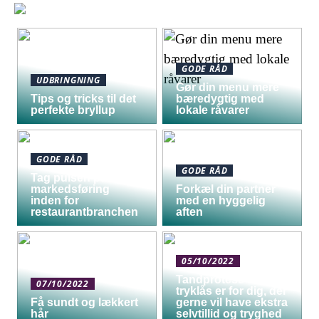
GODE RÅD
UDBRINGNING
Gør din menu mere
Tips og tricks til det
bæredygtig med
perfekte bryllup
lokale råvarer
GODE RÅD
GODE RÅD
Tag pulsen på digital
markedsføring
Forkæl din partner
inden for
med en hyggelig
restaurantbranchen
aften
05/10/2022
Tandprotese med
07/10/2022
tryklås er for dig, der
Få sundt og lækkert
gerne vil have ekstra
hår
selvtillid og tryghed