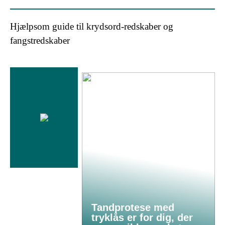
Hjælpsom guide til krydsord-redskaber og
fangstredskaber
Tandprotese med
tryklås er for dig, der