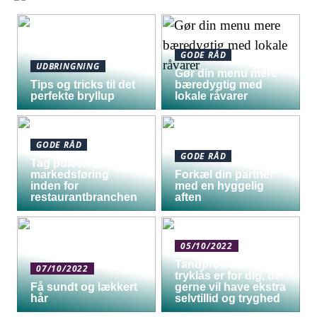
GODE RÅD
UDBRINGNING
Gør din menu mere
Tips og tricks til det
bæredygtig med
perfekte bryllup
lokale råvarer
GODE RÅD
GODE RÅD
Tag pulsen på digital
markedsføring
Forkæl din partner
inden for
med en hyggelig
restaurantbranchen
aften
05/10/2022
Tandprotese med
07/10/2022
tryklås er for dig, der
Få sundt og lækkert
gerne vil have ekstra
hår
selvtillid og tryghed