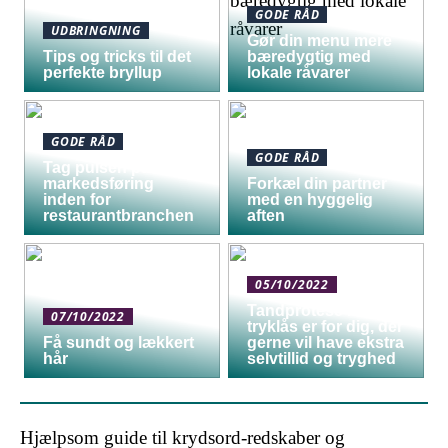
GODE RÅD
UDBRINGNING
Gør din menu mere
Tips og tricks til det
bæredygtig med
perfekte bryllup
lokale råvarer
GODE RÅD
GODE RÅD
Tag pulsen på digital
markedsføring
Forkæl din partner
inden for
med en hyggelig
restaurantbranchen
aften
05/10/2022
Tandprotese med
07/10/2022
tryklås er for dig, der
Få sundt og lækkert
gerne vil have ekstra
hår
selvtillid og tryghed
Hjælpsom guide til krydsord-redskaber og