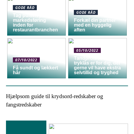
GODE RÅD
GODE RÅD
Tag pulsen på digital
markedsføring
Forkæl din partner
inden for
med en hyggelig
restaurantbranchen
aften
05/10/2022
Tandprotese med
07/10/2022
tryklås er for dig, der
Få sundt og lækkert
gerne vil have ekstra
hår
selvtillid og tryghed
Hjælpsom guide til krydsord-redskaber og
fangstredskaber