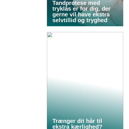
Tandprotese med
tryklås er for dig, der
gerne vil have ekstra
selvtillid og tryghed
Trænger dit hår til
ekstra kærlighed?