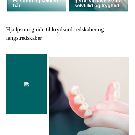
Få sundt og lækkert
gerne vil have ekstra
hår
selvtillid og tryghed
Hjælpsom guide til krydsord-redskaber og
fangstredskaber