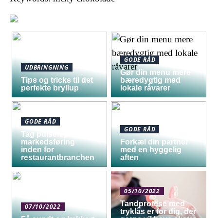
GODE RÅD
UDBRINGNING
Gør din menu mere
Tips og tricks til det
bæredygtig med
perfekte bryllup
lokale råvarer
GODE RÅD
GODE RÅD
Tag pulsen på digital
markedsføring
Forkæl din partner
inden for
med en hyggelig
restaurantbranchen
aften
05/10/2022
Tandprotese med
07/10/2022
tryklås er for dig, der