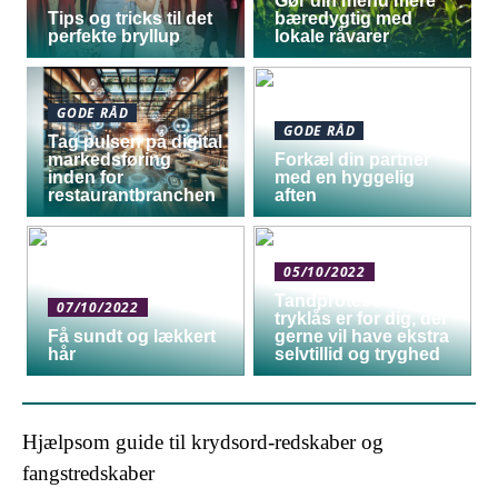
Gør din menu mere
Tips og tricks til det
bæredygtig med
perfekte bryllup
lokale råvarer
GODE RÅD
GODE RÅD
Tag pulsen på digital
markedsføring
Forkæl din partner
inden for
med en hyggelig
restaurantbranchen
aften
05/10/2022
Tandprotese med
07/10/2022
tryklås er for dig, der
Få sundt og lækkert
gerne vil have ekstra
hår
selvtillid og tryghed
Hjælpsom guide til krydsord-redskaber og
fangstredskaber