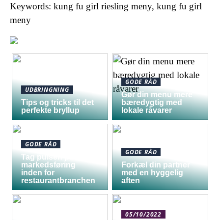
Keywords: kung fu girl riesling meny, kung fu girl
meny
GODE RÅD
UDBRINGNING
Gør din menu mere
Tips og tricks til det
bæredygtig med
perfekte bryllup
lokale råvarer
GODE RÅD
GODE RÅD
Tag pulsen på digital
markedsføring
Forkæl din partner
inden for
med en hyggelig
restaurantbranchen
aften
05/10/2022