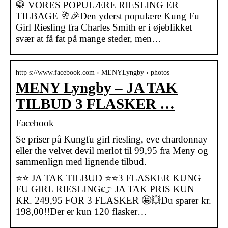
🥋 VORES POPULÆRE RIESLING ER
TILBAGE 🥂🎉Den yderst populære Kung Fu
Girl Riesling fra Charles Smith er i øjeblikket
svær at få fat på mange steder, men…
http s://www.facebook.com › MENYLyngby › photos
MENY Lyngby – JA TAK
TILBUD 3 FLASKER …
Facebook
Se priser på Kungfu girl riesling, eve chardonnay
eller the velvet devil merlot til 99,95 fra Meny og
sammenlign med lignende tilbud.
⭐️⭐️ JA TAK TILBUD ⭐️⭐️3 FLASKER KUNG
FU GIRL RIESLING👉 JA TAK PRIS KUN
KR. 249,95 FOR 3 FLASKER 🤩💥Du sparer kr.
198,00!!Der er kun 120 flasker…