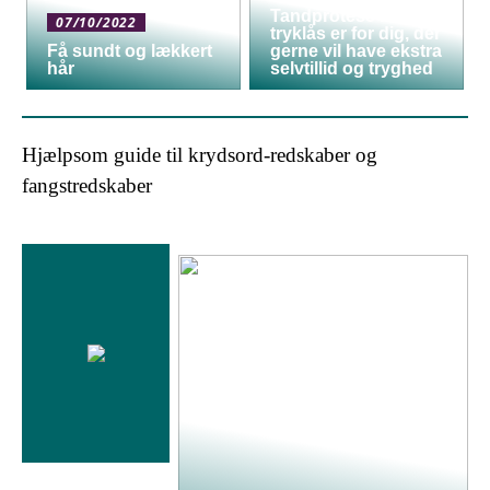
Tandprotese med
07/10/2022
tryklås er for dig, der
Få sundt og lækkert
gerne vil have ekstra
hår
selvtillid og tryghed
Hjælpsom guide til krydsord-redskaber og
fangstredskaber