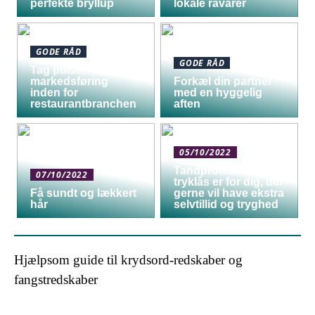
perfekte bryllup
lokale råvarer
GODE RÅD
GODE RÅD
Tag pulsen på digital
markedsføring
Forkæl din partner
inden for
med en hyggelig
restaurantbranchen
aften
05/10/2022
Tandprotese med
07/10/2022
tryklås er for dig, der
Få sundt og lækkert
gerne vil have ekstra
hår
selvtillid og tryghed
Hjælpsom guide til krydsord-redskaber og
fangstredskaber