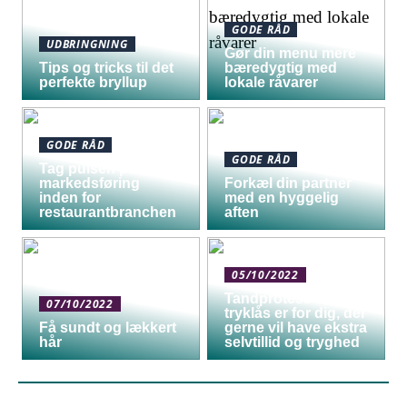
GODE RÅD
UDBRINGNING
Gør din menu mere
Tips og tricks til det
bæredygtig med
perfekte bryllup
lokale råvarer
GODE RÅD
GODE RÅD
Tag pulsen på digital
markedsføring
Forkæl din partner
inden for
med en hyggelig
restaurantbranchen
aften
05/10/2022
Tandprotese med
07/10/2022
tryklås er for dig, der
Få sundt og lækkert
gerne vil have ekstra
hår
selvtillid og tryghed