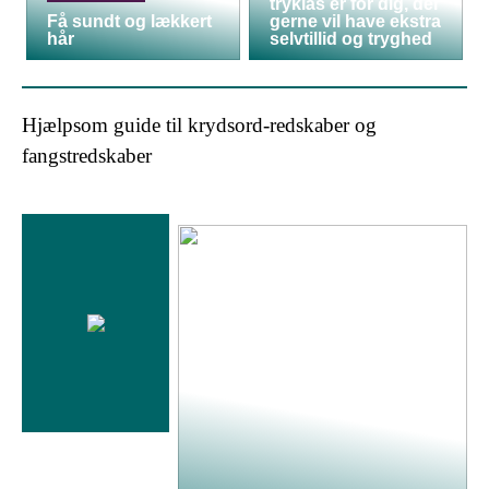
tryklås er for dig, der
Få sundt og lækkert
gerne vil have ekstra
hår
selvtillid og tryghed
Hjælpsom guide til krydsord-redskaber og
fangstredskaber