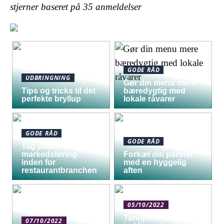
stjerner baseret på
35
anmeldelser
GODE RÅD
UDBRINGNING
Gør din menu mere
Tips og tricks til det
bæredygtig med
perfekte bryllup
lokale råvarer
GODE RÅD
GODE RÅD
Tag pulsen på digital
markedsføring
Forkæl din partner
inden for
med en hyggelig
restaurantbranchen
aften
05/10/2022
Tandprotese med
07/10/2022