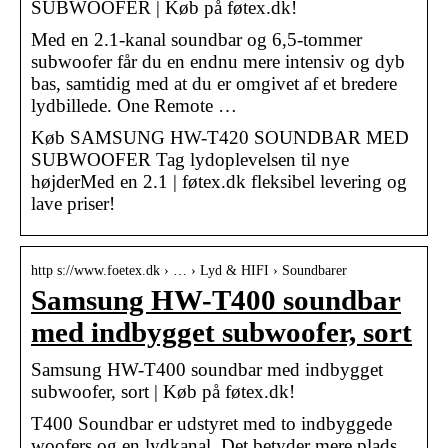
SUBWOOFER | Køb på føtex.dk!
Med en 2.1-kanal soundbar og 6,5-tommer
subwoofer får du en endnu mere intensiv og dyb
bas, samtidig med at du er omgivet af et bredere
lydbillede. One Remote …
Køb SAMSUNG HW-T420 SOUNDBAR MED
SUBWOOFER Tag lydoplevelsen til nye
højderMed en 2.1 | føtex.dk fleksibel levering og
lave priser!
http s://www.foetex.dk › … › Lyd & HIFI › Soundbarer
Samsung HW-T400 soundbar
med indbygget subwoofer, sort
Samsung HW-T400 soundbar med indbygget
subwoofer, sort | Køb på føtex.dk!
T400 Soundbar er udstyret med to indbyggede
woofers og en lydkanal. Det betyder mere plads