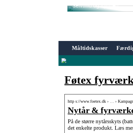
dig, der gerne vil have ek
selvtillid og tryghed
Måltidskasser
Færdig
Føtex fyrværk
http s://www.foetex.dk › … › Kampag
Nytår & fyrværker
På de større nytårsskyts (bat
det enkelte produkt. Læs mer