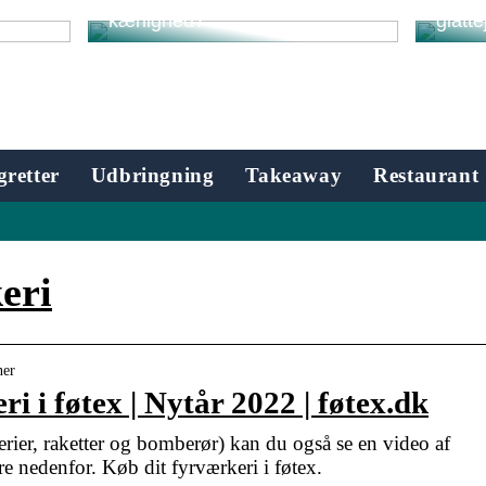
stra
Trænger dit hår til ekstra
Style
kærlighed?
glatte
retter
Udbringning
Takeaway
Restaurant
eri
ner
i i føtex | Nytår 2022 | føtex.dk
terier, raketter og bomberør) kan du også se en video af
e nedenfor. Køb dit fyrværkeri i føtex.