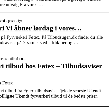
ore udvalg Fra vores …
sted › posts › fyr…
i Vi åbner lørdag i vores…
 på Fyrværkeri Føtex. På Tilbudsugen.dk finder du alle
udsaviser på ét samlet sted – klik her og …
foetex › tilbud › u…
 tilbud hos Føtex – Tilbudsaviser
s Føtex
 tilbud fra Føtex tilbudsavis. Tjek de seneste Ukendt
illigste Ukendt fyrværkeri tilbud til de bedste priser.