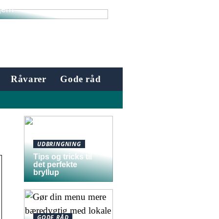
 dit hår til sommer med et
jern
Råvarer
Gode råd
UDBRINGNING
Tips og tricks til
det perfekte
bryllup
GODE RÅD