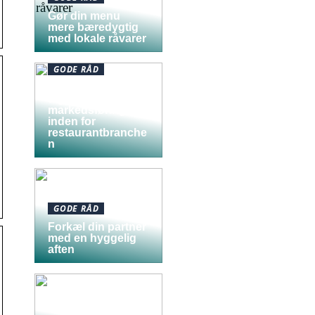
Gør din menu
mere bæredygtig
med lokale råvarer
GODE RÅD
Tag pulsen på
digital
markedsføring
inden for
restaurantbranche
n
GODE RÅD
Forkæl din partner
med en hyggelig
aften