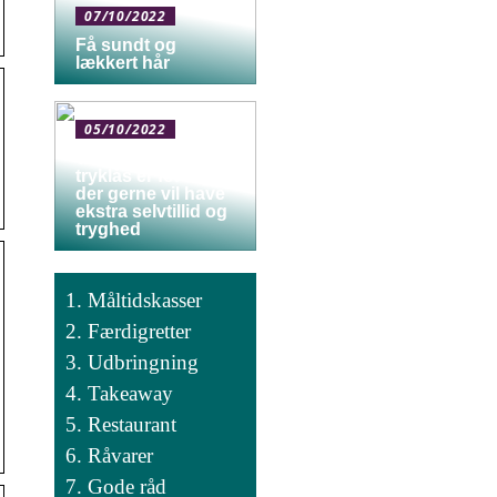
07/10/2022
Få sundt og
lækkert hår
05/10/2022
Tandprotese med
tryklås er for dig,
der gerne vil have
ekstra selvtillid og
tryghed
Måltidskasser
Færdigretter
Udbringning
Takeaway
Restaurant
Råvarer
Gode råd