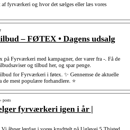
t af fyrværkeri og hvor det sælges eller læs vores
r
bud – FØTEX • Dagens udsalg
ex på Fyrværkeri med kampagner, der varer fra -. Få de
tilbudsaviser og tilbud her, og spar penge.
 tilbud for Fyrværkeri i føtex. ✨ Gennemse de aktuelle
ra de mest populære forhandlere. ⭐
› posts
lger fyrværkeri igen i år |
i åbner lørdag i vores krudttelt på Uglevej 5 Thisted