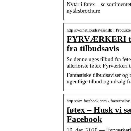
Nytår i føtex – se sortimente
nytårsbrochure
http s://dinetilbudsaviser.dk › Produkte
FYRVÆRKERI til
fra tilbudsavis
Se denne uges tilbud fra føt
allerførste føtex Fyrværkeri 
Fantastiske tilbudsaviser og
ugentlige tilbud og udsalg f
http s://m.facebook.com › foetexoelby 
føtex – Husk vi sæ
Facebook
19. dec. 2020 — Fyrværkeri V