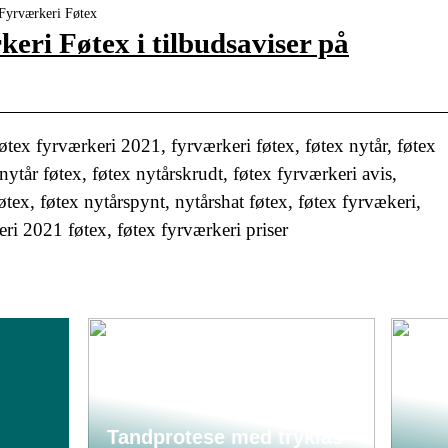
 Fyrværkeri Føtex
eri Føtex i tilbudsaviser på
tex fyrværkeri 2021, fyrværkeri føtex, føtex nytår, føtex
nytår føtex, føtex nytårskrudt, føtex fyrværkeri avis,
øtex, føtex nytårspynt, nytårshat føtex, føtex fyrvækeri,
eri 2021 føtex, føtex fyrværkeri priser
Tandprotese med tryklås