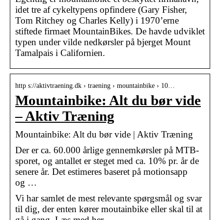
idet tre af cykeltypens opfindere (Gary Fisher,
Tom Ritchey og Charles Kelly) i 1970’erne
stiftede firmaet MountainBikes. De havde udviklet
typen under vilde nedkørsler på bjerget Mount
Tamalpais i Californien.
http s://aktivtraening.dk › traening › mountainbike › 10…
Mountainbike: Alt du bør vide
– Aktiv Træning
Mountainbike: Alt du bør vide | Aktiv Træning
Der er ca. 60.000 årlige gennemkørsler på MTB-
sporet, og antallet er steget med ca. 10% pr. år de
senere år. Det estimeres baseret på motionsapp
og …
Vi har samlet de mest relevante spørgsmål og svar
til dig, der enten kører moutainbike eller skal til at
gå i gang. Læs med her.