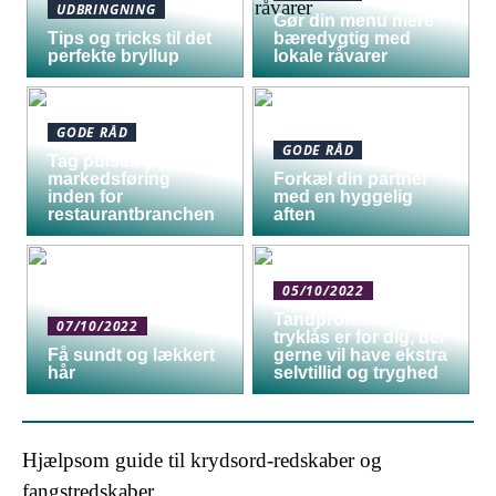
UDBRINGNING
Gør din menu mere
Tips og tricks til det
bæredygtig med
perfekte bryllup
lokale råvarer
GODE RÅD
GODE RÅD
Tag pulsen på digital
markedsføring
Forkæl din partner
inden for
med en hyggelig
restaurantbranchen
aften
05/10/2022
Tandprotese med
07/10/2022
tryklås er for dig, der
Få sundt og lækkert
gerne vil have ekstra
hår
selvtillid og tryghed
Hjælpsom guide til krydsord-redskaber og
fangstredskaber