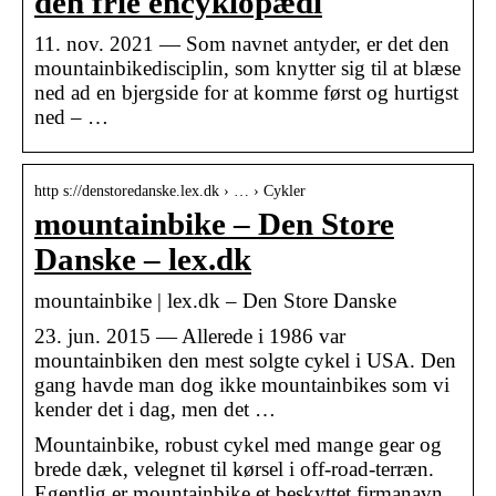
den frie encyklopædi
11. nov. 2021 — Som navnet antyder, er det den
mountainbikedisciplin, som knytter sig til at blæse
ned ad en bjergside for at komme først og hurtigst
ned – …
http s://denstoredanske.lex.dk › … › Cykler
mountainbike – Den Store
Danske – lex.dk
mountainbike | lex.dk – Den Store Danske
23. jun. 2015 — Allerede i 1986 var
mountainbiken den mest solgte cykel i USA. Den
gang havde man dog ikke mountainbikes som vi
kender det i dag, men det …
Mountainbike, robust cykel med mange gear og
brede dæk, velegnet til kørsel i off-road-terræn.
Egentlig er mountainbike et beskyttet firmanavn,