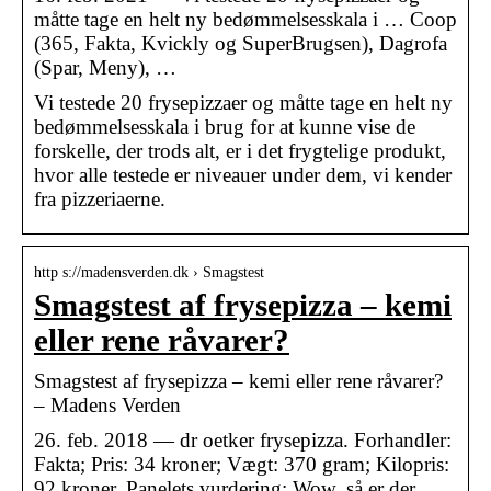
måtte tage en helt ny bedømmelsesskala i … Coop
(365, Fakta, Kvickly og SuperBrugsen), Dagrofa
(Spar, Meny), …
Vi testede 20 frysepizzaer og måtte tage en helt ny
bedømmelsesskala i brug for at kunne vise de
forskelle, der trods alt, er i det frygtelige produkt,
hvor alle testede er niveauer under dem, vi kender
fra pizzeriaerne.
http s://madensverden.dk › Smagstest
Smagstest af frysepizza – kemi
eller rene råvarer?
Smagstest af frysepizza – kemi eller rene råvarer?
– Madens Verden
26. feb. 2018 — dr oetker frysepizza. Forhandler:
Fakta; Pris: 34 kroner; Vægt: 370 gram; Kilopris:
92 kroner. Panelets vurdering: Wow, så er der