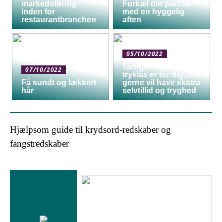
markedsføring
Forkæl din partner
inden for
med en hyggelig
restaurantbranchen
aften
05/10/2022
Tandprotese med
07/10/2022
tryklås er for dig, der
Få sundt og lækkert
gerne vil have ekstra
hår
selvtillid og tryghed
Hjælpsom guide til krydsord-redskaber og
fangstredskaber